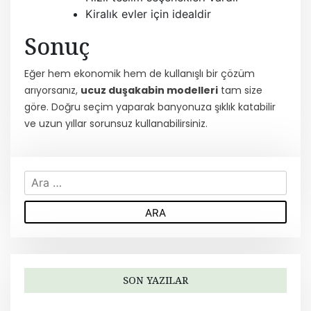
Kiralık evler için idealdir
Sonuç
Eğer hem ekonomik hem de kullanışlı bir çözüm
arıyorsanız,
ucuz duşakabin modelleri
tam size
göre. Doğru seçim yaparak banyonuza şıklık katabilir
ve uzun yıllar sorunsuz kullanabilirsiniz.
A
r
a
m
a
:
SON YAZILAR