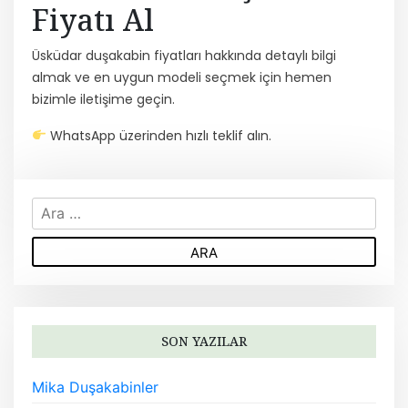
Fiyatı Al
Üsküdar duşakabin fiyatları hakkında detaylı bilgi
almak ve en uygun modeli seçmek için hemen
bizimle iletişime geçin.
WhatsApp üzerinden hızlı teklif alın.
A
r
a
m
a
:
SON YAZILAR
Mika Duşakabinler