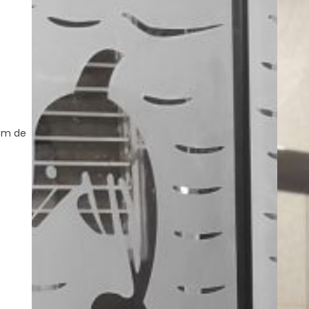
dırır.
hem de
ur.
r.