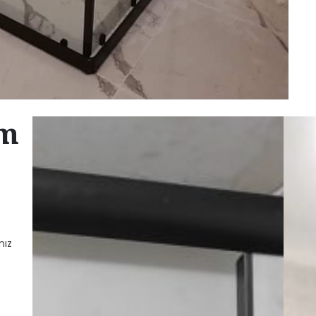
am
nız