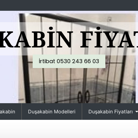
KABIN FIYA
İrtibat 0530 243 66 03
akabin
Duşakabin Modelleri
Duşakabin Fiyatları