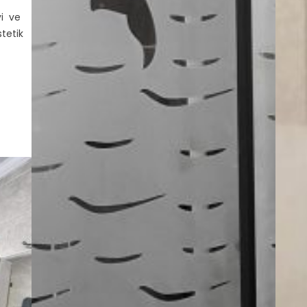
yi ve
stetik