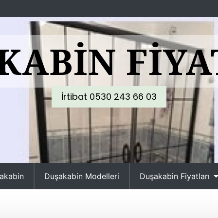
KABIN FIYA
İrtibat 0530 243 66 03
akabin
Duşakabin Modelleri
Duşakabin Fiyatları