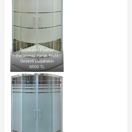
Duşakabin Fiyatları
Paslanmaz Parlak Profil
Desenli Duşakabin
6500 TL